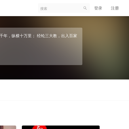
登录
注册
千年，纵横十万里； 经纶三大教，出入百家