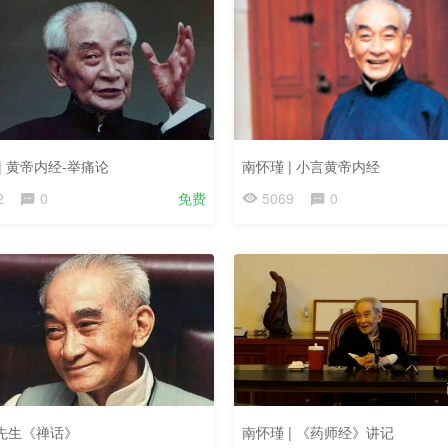
| 黄帝内经-举痛论
南怀瑾 | 小言黄帝内经
2
0
免费
5069
0
先生《禅话》
南怀瑾 | 《药师经》讲记