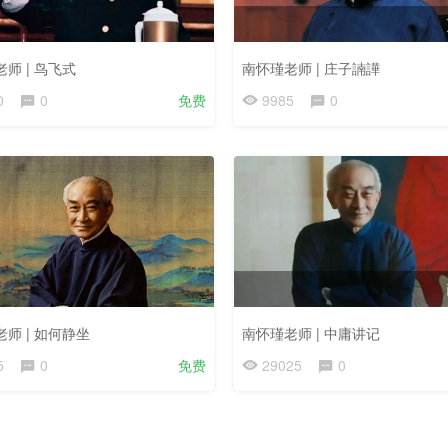
师 | 鸟飞式
南怀瑾老师 | 庄子諵譁
0
0
免费
9985
0
师 | 如何静坐
南怀瑾老师 | 中庸讲记
5
0
免费
29025
0