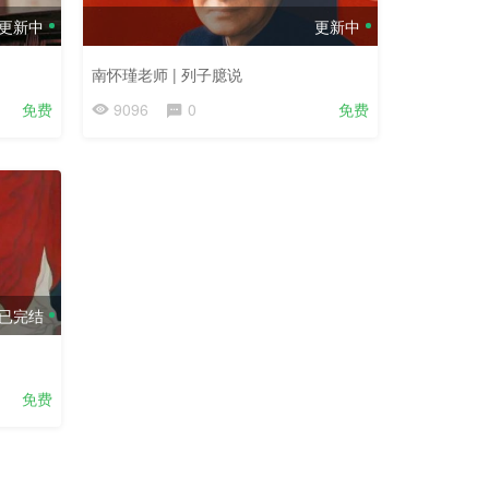
更新中
更新中
南怀瑾老师 | 列子臆说
免费
9096
0
免费
已完结
免费