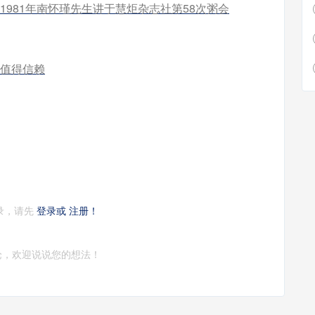
981年南怀瑾先生讲于慧炬杂志社第58次粥会
远值得信赖
录，请先
登录或
注册！
论，欢迎说说您的想法！