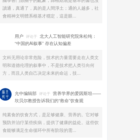
國學各門類圈子的亂象，歸根結底是基本的書也沒
讀通，真通了，真的是人間淨土；通的人越多，社
會精神文明體系根基才穩定，這是眼...
用户
北大人工智能研究院朱松纯：
评论于
“中国的AI叙事” 存在认知偏差
文科无用论非常危险，技术的力量需要走在人类文
明和道德伦理的叙事中，不是技术把人类引向何
方，而且人类自己决定未来的命运，技...
允中编辑部
营养学界的爱因斯坦——
评论于
坎贝尔教授告诉我们的“救命”饮食观
纯素食的饮食方式，是足够健康、营养的。它对够
预防并治疗某些疾病，提供了健康的益处。这些饮
食能够满足生命循环中所有阶段的需...