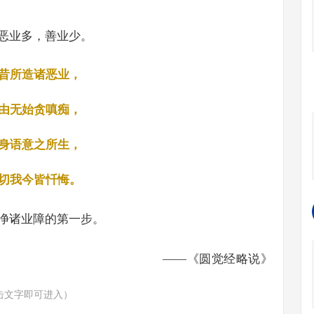
恶业多，善业少。
昔所造诸恶业，
由无始贪嗔痴，
身语意之所生，
切我今皆忏悔。
净诸业障的第一步。
——《圆觉经略说》
击文字即可进入）