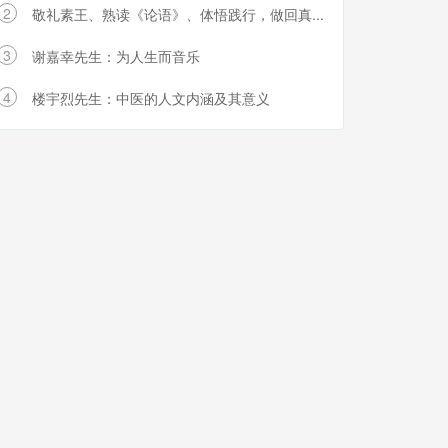
2
敬礼素王、熟读《论语》、体悟践行，做回真...
3
谢嘉幸先生：为人生而音乐
4
楼宇烈先生：中医的人文内涵及其意义