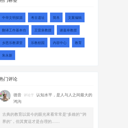
中华文明探源
考古遗址
简帛
文案编辑
翻译工作基本功
王雷泉教授
谢嘉幸教授
乡恩乐教课堂
乐教校园
内容中心
教育
朱永新
热门评论
德音
认知水平，是人与人之间最大的
评论于
鸿沟
古典的教育以當今的眼光來看常常是“多維的”“跨
界的”，但其實這才是合理的……