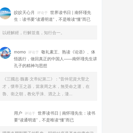
皎皎天心月
世界读书日 | 南怀瑾先
评论于
生：读书要“读通明道”，不是唯读“懂”而已
以經解經，行解並進，知行合一。
momo
敬礼素王、熟读《论语》、体
评论于
悟践行，做回真正的中国人——南怀瑾先生讲
孔子的精神与思想
《三國志·魏書·文帝紀第二》："昔仲尼資大聖之
才，懷帝王之器，當衰周之末，無受命之運，在
魯、衛之朝，教化乎洙、泗之上，淒...
用户
世界读书日 | 南怀瑾先生：读书
评论于
要“读通明道”，不是唯读“懂”而已