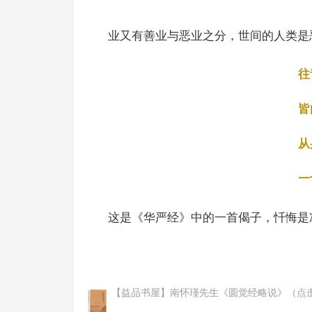
业又有善业与恶业之分，世间的人类是
往
皆
从
一
这是《华严经》中的一首偈子，忏悔是
【益品书屋】南怀瑾先生《圆觉经略说》（点