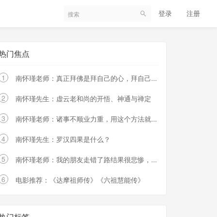
登录
注册
热门焦点
1
南怀瑾老师：真正拜佛是拜自己的心，拜自己...
2
南怀瑾先生：虚云老和尚的开悟、神通与禅定
3
南怀瑾老师：诸事不顺业力重，用这个方法就...
4
南怀瑾先生：罗汉四果是什么？
5
南怀瑾老师：我的朋友走错了路结果很悲惨，...
6
电影推荐：《达摩祖师传》《六祖慧能传》
热门标签